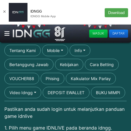
×
IDNGG
Download
IDNGG Mobile App
MASUK
DAFTAR
Tentang Kami
Mobile
Info
Bertanggung Jawab
Kebijakan
Cara Betting
VOUCHER88
Phising
Kalkulator Mix Parlay
Video Idngg
DEPOSIT EWALLET
BUKU MIMPI
Pastikan anda sudah login untuk melanjutkan panduan
game idnlive
1. Pilih menu game IDNLIVE pada beranda idngg.