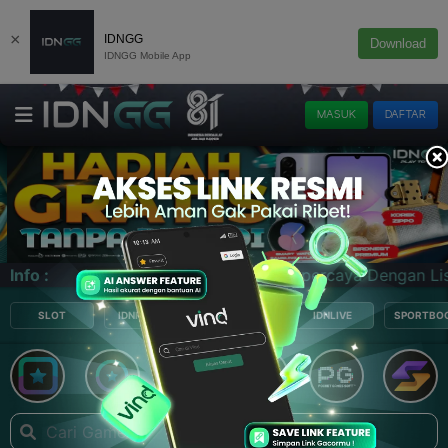
×
IDNGG
Download
IDNGG Mobile App
MASUK
DAFTAR
 Terbaik & Terpercaya Dengan Lisensi Terbaik Di Asia | E-S
Info :
SLOT
IDNRAFFLE
E-LOTTERY
IDNLIVE
SPORTBO