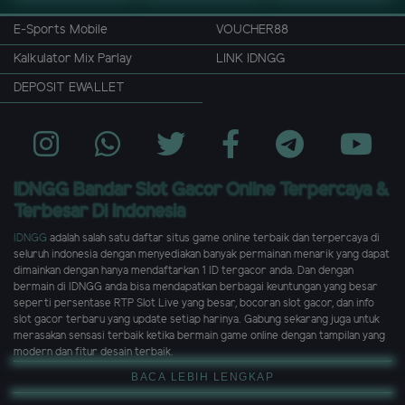
E-Sports Mobile
VOUCHER88
Kalkulator Mix Parlay
LINK IDNGG
DEPOSIT EWALLET
IDNGG Bandar Slot Gacor Online Terpercaya &
Terbesar Di Indonesia
IDNGG
adalah salah satu daftar situs game online terbaik dan terpercaya di
seluruh indonesia dengan menyediakan banyak permainan menarik yang dapat
dimainkan dengan hanya mendaftarkan 1 ID tergacor anda. Dan dengan
bermain di IDNGG anda bisa mendapatkan berbagai keuntungan yang besar
seperti persentase RTP Slot Live yang besar, bocoran slot gacor, dan info
slot gacor terbaru yang update setiap harinya. Gabung sekarang juga untuk
merasakan sensasi terbaik ketika bermain game online dengan tampilan yang
modern dan fitur desain terbaik.
BACA LEBIH LENGKAP