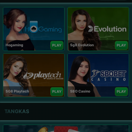
Hogaming
Sg8 Evolution
PLAY
PLAY
SG8 Playtech
SBO Casino
PLAY
PLAY
TANGKAS