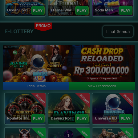
Ocean Lord
Eternal War
Soda Man
PLAY
PLAY
PLAY
PROMO
E-LOTTERY
Lihat Semua
Lebih Details
View Leaderboard
PROMO
PROMO
PROMO
Roulette Trinity
Davinci Roller
Universe 6D
PLAY
PLAY
PLAY
NEW
NEW
NEW