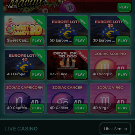
TOGEL
PLAY
NEW
NEW
NEW
Sweet Candy 3D
5D Europe Lotto
3D Europe Lotto
PLAY
PLAY
PLAY
PROMO
NEW
4D Europe Lotto
Devil Dice 3D
4D Scorpio
PLAY
PLAY
PLAY
4D Capricorn
4D Cancer
4D Virgo
PLAY
PLAY
PLAY
LIVE CASINO
Lihat Semua