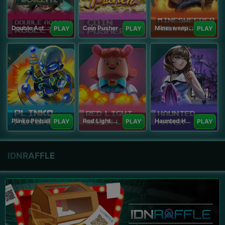
Double Action Roulette
Coin Pusher
Minesweeper Hollywood
PLAY
PLAY
PLAY
Plinko Pinball
Red Light Green Light
Haunted Haven
PLAY
PLAY
PLAY
IDNRAFFLE