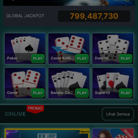
799,487,730
GLOBAL JACKPOT
Poker
Ceme Keliling
Domino
PLAY
PLAY
PLAY
Ceme
Bandar Capsa
Super10
PLAY
PLAY
PLAY
PROMO
IDNLIVE
Lihat Semua
PROMO
Spesial