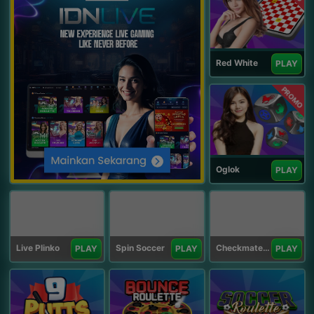
Red White
PLAY
PROMO
Oglok
PLAY
Live Plinko
Spin Soccer
Checkmate Rush
PLAY
PLAY
PLAY